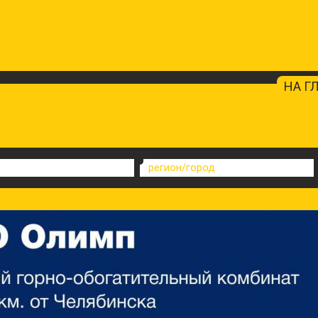
НА Г
регион/город