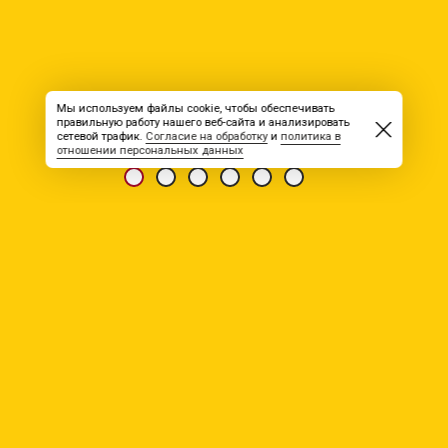
Мы используем файлы cookie, чтобы обеспечивать
правильную работу нашего веб-сайта и анализировать
сетевой трафик.
Согласие на обработку
и
политика в
отношении персональных данных
ПОСЛЕДНИЕ НОВОСТИ
07.08.2026
УК Неотранс
требуются:
Водители кат. Д з/п 215 000 руб. в
месяц
Водители кат. С з/п 260 000 руб. в