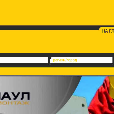
НА Г
регион/город