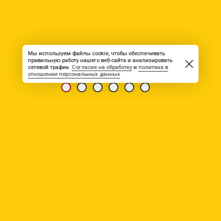
Мы используем файлы cookie, чтобы обеспечивать
правильную работу нашего веб-сайта и анализировать
сетевой трафик.
Согласие на обработку
и
политика в
отношении персональных данных
ПОСЛЕДНИЕ НОВОСТИ
07.08.2026
УК Неотранс
требуются:
Водители кат. Д з/п 215 000 руб. в
месяц
Водители кат. С з/п 260 000 руб. в