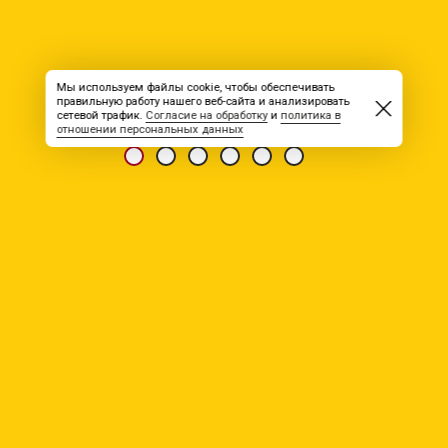
Мы используем файлы cookie, чтобы обеспечивать
правильную работу нашего веб-сайта и анализировать
сетевой трафик.
Согласие на обработку
и
политика в
отношении персональных данных
НОВОСТЬ ОТ 04.05.2026
Золото Ыныкчана
Золотодобывающее предприятие приглашает на
сезонную работу
Сезон начинается с марта 2026 года по 30 ноября 2026
года
Горный инженер - маркшейдер (участковый) з/плата от