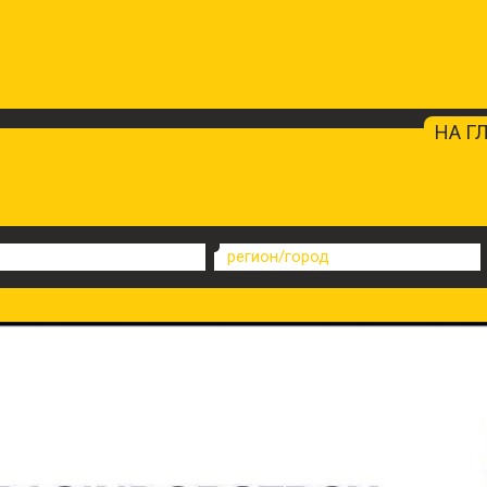
НА Г
регион/город