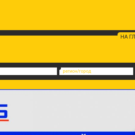
НА Г
регион/город