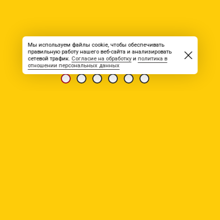
Мы используем файлы cookie, чтобы обеспечивать
правильную работу нашего веб-сайта и анализировать
сетевой трафик.
Согласие на обработку
и
политика в
отношении персональных данных
НОВОСТЬ ОТ 19.05.2026
УК Неотранс
Для работы вахтовым методом в г. Нерюнгри, Саха
(Якутия)
требуются:
Водители кат. С з/п 250000 руб. в месяц (вахта 60/30)
Водители кат. D з/п 250000 руб. в месяц (вахта 45/45)