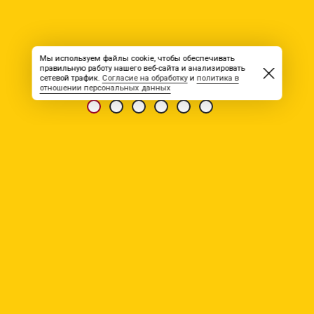
Мы используем файлы cookie, чтобы обеспечивать
правильную работу нашего веб-сайта и анализировать
сетевой трафик.
Согласие на обработку
и
политика в
отношении персональных данных
НОВОСТЬ ОТ 30.05.2026
ООО ЭНКИ
Приглашает на работу вахтовым методом
Участки: ГРК «Рябиновый» и ГРК «Нижнеякокитский»
Республика Саха (Якутия), р-н г. Алдана
Водитель карьерного самосвала (категория А-3) з/плата
240 000 руб./мес.