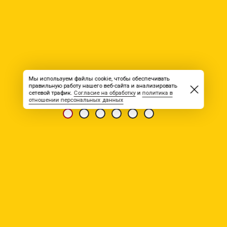
Мы используем файлы cookie, чтобы обеспечивать
правильную работу нашего веб-сайта и анализировать
сетевой трафик.
Согласие на обработку
и
политика в
отношении персональных данных
НОВОСТЬ ОТ 31.05.2026
ГеоПроМайнинг
Международное горнодобывающее предприятие
Приглашает на работу