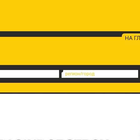
НА Г
регион/город