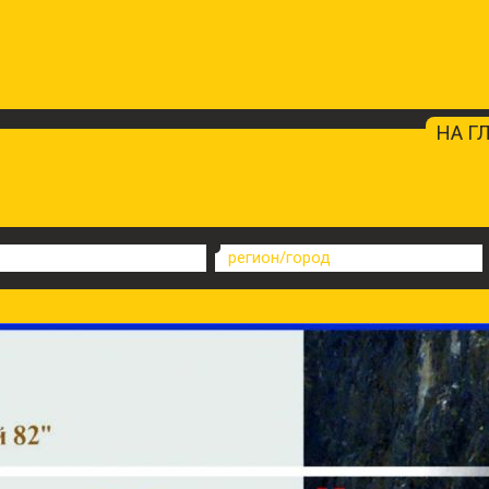
НА Г
регион/город