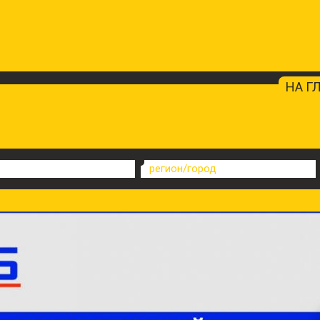
НА Г
регион/город