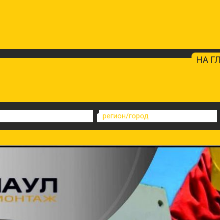
НА Г
регион/город