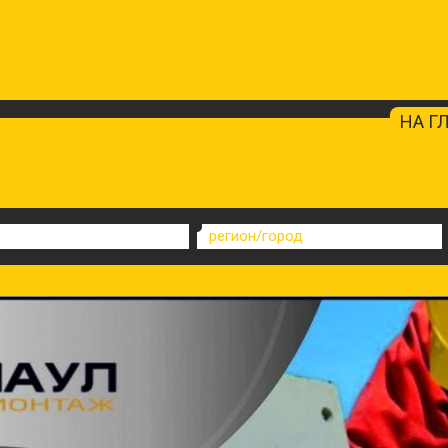
НА Г
регион/город