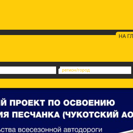
НА Г
регион/город