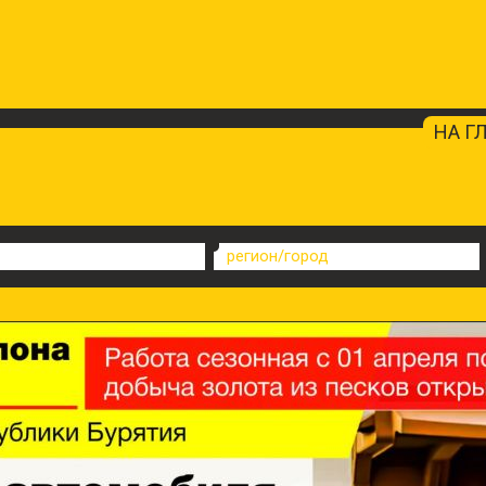
НА Г
регион/город