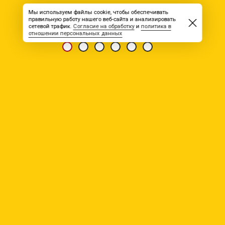
Мы используем файлы cookie, чтобы обеспечивать
правильную работу нашего веб-сайта и анализировать
сетевой трафик.
Согласие на обработку
и
политика в
отношении персональных данных
РЕЗЮМЕ
разнорабочий.дорожный
рабочий.стропальщик.грузчик
профессиональная деятельность: производство
занятость: полная
график работы: вахтовая
зарплата: от 40 000
Уровень образования: Среднее (учебное заведение не
указано)