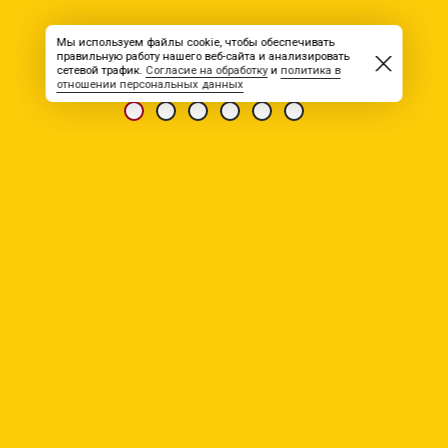
Мы используем файлы cookie, чтобы обеспечивать
правильную работу нашего веб-сайта и анализировать
сетевой трафик.
Согласие на обработку
и
политика в
отношении персональных данных
РЕЗЮМЕ
Администратор,
комендант, кладовщик
профессиональная деятельность:
административный персонал
занятость: полная
график работы: вахтовая
зарплата: от 60 000
Уровень образования: Среднее специальное (одно