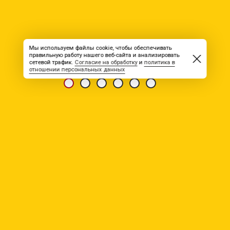
Мы используем файлы cookie, чтобы обеспечивать
правильную работу нашего веб-сайта и анализировать
сетевой трафик.
Согласие на обработку
и
политика в
отношении персональных данных
РЕЗЮМЕ
экономист
профессиональная деятельность: другое
занятость: полная
график работы: вахтовая
зарплата: от 60 000
Уровень образования: Высшее (одно учебное заведение)