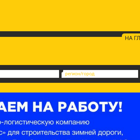
НА Г
регион/город